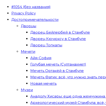
#1054 (без названия)
Privacy Policy
Достопримечательности
Дворцы
Дворец Бейлербей в Стамбуле
Дворец Кючюксу в Стамбуле
Дворец Топкапы
Мечети
Айя-София
Голубая мечеть (Султанахмет)
Мечеть Ортакёй в Стамбуле
Мечеть Фатих: всё, что нужно знать п
Новая мечеть
Музеи
Анадолу Хисары: еще одна жемчужина
Археологический музей Стамбула: всё,