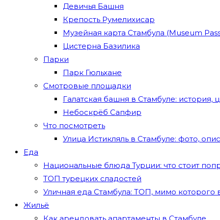
Девичья Башня
Крепость Румелихисар
Музейная карта Стамбула (Museum Pass 
Цистерна Базилика
Парки
Парк Гюльхане
Смотровые площадки
Галатская башня в Стамбуле: история, 
Небоскрёб Сапфир
Что посмотреть
Улица Истикляль в Стамбуле: фото, опи
Еда
Национальные блюда Турции: что стоит поп
ТОП турецких сладостей
Уличная еда Стамбула: ТОП, мимо которого
Жильё
Как арендовать апартаменты в Стамбуле