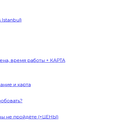
Istanbul)
цена, время работы + КАРТА
сание и карта
робовать?
 вы не пройдёте (+ЦЕНЫ)