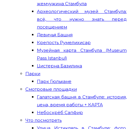
жемчужина Стамбула
Археологический музей Стамбула:
всё, что нужно знать перед
посещением
Девичья Башня
Крепость Румелихисар
Музейная карта Стамбула (Museum
Pass Istanbul)
Цистерна Базилика
Парки
Парк Гюльхане
Смотровые площадки
Галатская башня в Стамбуле: история,
цена, время работы + КАРТА
Небоскрёб Сапфир
Что посмотреть
Улица Истикляль в Стамбуле: фото,