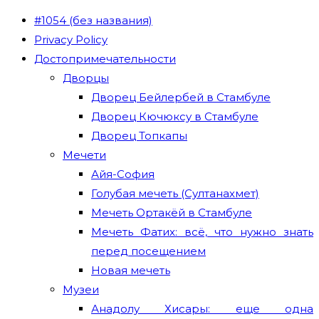
#1054 (без названия)
Privacy Policy
Достопримечательности
Дворцы
Дворец Бейлербей в Стамбуле
Дворец Кючюксу в Стамбуле
Дворец Топкапы
Мечети
Айя-София
Голубая мечеть (Султанахмет)
Мечеть Ортакёй в Стамбуле
Мечеть Фатих: всё, что нужно знать
перед посещением
Новая мечеть
Музеи
Анадолу Хисары: еще одна