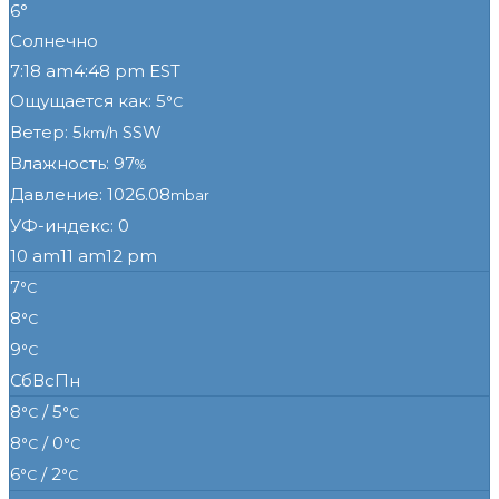
6°
Солнечно
7:18 am
4:48 pm EST
Ощущается как: 5
°C
Ветер: 5
SSW
km/h
Влажность: 97
%
Давление: 1026.08
mbar
УФ-индекс: 0
10 am
11 am
12 pm
7
°C
8
°C
9
°C
Сб
Вс
Пн
8
/ 5
°C
°C
8
/ 0
°C
°C
6
/ 2
°C
°C