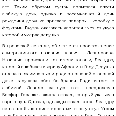
лет. Таким образом султан попытался спасти
любимую дочь, однако в восемнадцатый день
рождения девушке прислали подарок – коробку с
фруктами. Внутри оказалась ядовитая змея, от укуса
которой и умерла девушка.
В греческой легенде, объясняется происхождение
альтернативного названия здания – Леандровая.
Название происходит от имени юноши, Леандра,
который влюбился в жрицу Афродиты Геру. Девушка
отвечала взаимностью и ради отношений с юношей
даже нарушила обет безбрачия. Ради встреч с
любимой Леандр каждую ночь преодолевал
Босфор. Гера же зажигала факел, который указывал
парню путь. Однако, однажды факел погас, Леандру
не на что было ориентироваться и он утонул. Утром
тело Леандра вынесло прямо к ногам Геры. От горя