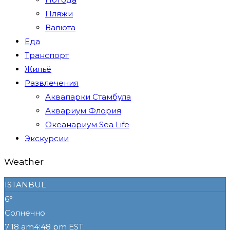
Пляжи
Валюта
Еда
Транспорт
Жильё
Развлечения
Аквапарки Стамбула
Аквариум Флория
Океанариум Sea Life
Экскурсии
Weather
ISTANBUL
6°
Солнечно
7:18 am
4:48 pm EST