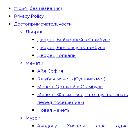
#1054 (без названия)
Privacy Policy
Достопримечательности
Дворцы
Дворец Бейлербей в Стамбуле
Дворец Кючюксу в Стамбуле
Дворец Топкапы
Мечети
Айя-София
Голубая мечеть (Султанахмет)
Мечеть Ортакёй в Стамбуле
Мечеть Фатих: всё, что нужно знать
перед посещением
Новая мечеть
Музеи
Анадолу Хисары: еще одна