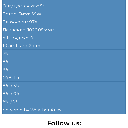
Ощущается как: 5
°C
Ветер: 5
SSW
km/h
Влажность: 97
%
Давление: 1026.08
mbar
УФ-индекс: 0
10 am
11 am
12 pm
7
°C
8
°C
9
°C
Сб
Вс
Пн
8
/ 5
°C
°C
8
/ 0
°C
°C
6
/ 2
°C
°C
powered by
Weather Atlas
Follow us: