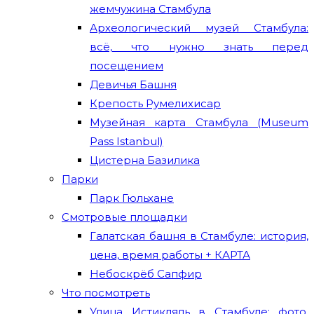
жемчужина Стамбула
Археологический музей Стамбула:
всё, что нужно знать перед
посещением
Девичья Башня
Крепость Румелихисар
Музейная карта Стамбула (Museum
Pass Istanbul)
Цистерна Базилика
Парки
Парк Гюльхане
Смотровые площадки
Галатская башня в Стамбуле: история,
цена, время работы + КАРТА
Небоскрёб Сапфир
Что посмотреть
Улица Истикляль в Стамбуле: фото,