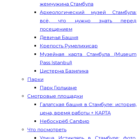
жемчужина Стамбула
Археологический музей Стамбула:
всё, что нужно знать перед
посещением
Девичья Башня
Крепость Румелихисар
Музейная карта Стамбула (Museum
Pass Istanbul)
Цистерна Базилика
Парки
Парк Гюльхане
Смотровые площадки
Галатская башня в Стамбуле: история,
цена, время работы + КАРТА
Небоскрёб Сапфир
Что посмотреть
Улица Истикляль в Стамбуле: фото,