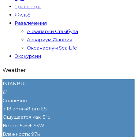
Транспорт
Жильё
Развлечения
Аквапарки Стамбула
Аквариум Флория
Океанариум Sea Life
Экскурсии
Weather
ISTANBUL
6°
Солнечно
7:18 am
4:48 pm EST
Ощущается как: 5
°C
Ветер: 5
SSW
km/h
Влажность: 97
%