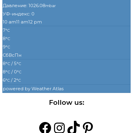
Давление: 1026.08
mbar
УФ-индекс: 0
10 am
11 am
12 pm
7
°C
8
°C
9
°C
Сб
Вс
Пн
8
/ 5
°C
°C
8
/ 0
°C
°C
6
/ 2
°C
°C
powered by
Weather Atlas
Follow us:
Facebook
Instagram
TikTok
Pintere