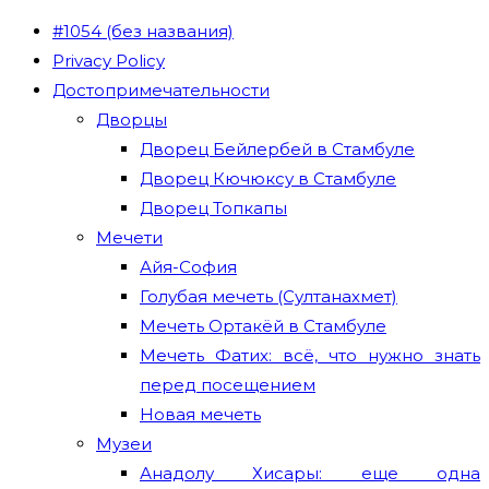
#1054 (без названия)
Privacy Policy
Достопримечательности
Дворцы
Дворец Бейлербей в Стамбуле
Дворец Кючюксу в Стамбуле
Дворец Топкапы
Мечети
Айя-София
Голубая мечеть (Султанахмет)
Мечеть Ортакёй в Стамбуле
Мечеть Фатих: всё, что нужно знать
перед посещением
Новая мечеть
Музеи
Анадолу Хисары: еще одна