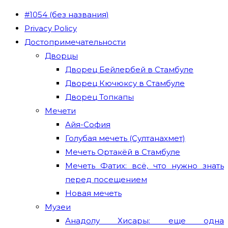
#1054 (без названия)
Privacy Policy
Достопримечательности
Дворцы
Дворец Бейлербей в Стамбуле
Дворец Кючюксу в Стамбуле
Дворец Топкапы
Мечети
Айя-София
Голубая мечеть (Султанахмет)
Мечеть Ортакёй в Стамбуле
Мечеть Фатих: всё, что нужно знать
перед посещением
Новая мечеть
Музеи
Анадолу Хисары: еще одна