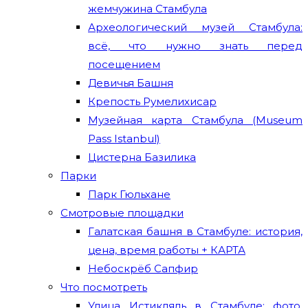
жемчужина Стамбула
Археологический музей Стамбула:
всё, что нужно знать перед
посещением
Девичья Башня
Крепость Румелихисар
Музейная карта Стамбула (Museum
Pass Istanbul)
Цистерна Базилика
Парки
Парк Гюльхане
Смотровые площадки
Галатская башня в Стамбуле: история,
цена, время работы + КАРТА
Небоскрёб Сапфир
Что посмотреть
Улица Истикляль в Стамбуле: фото,