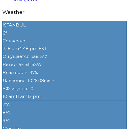
Weather
ISTANBUL
6°
Солнечно
7:18 am
4:48 pm EST
Ощущается как: 5
°C
Ветер: 5
SSW
km/h
Влажность: 97
%
Давление: 1026.08
mbar
УФ-индекс: 0
10 am
11 am
12 pm
7
°C
8
°C
9
°C
Сб
Вс
Пн