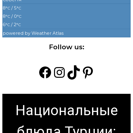
8
/ 5
°C
°C
8
/ 0
°C
°C
6
/ 2
°C
°C
powered by
Weather Atlas
Follow us:
Facebook
Instagram
TikTok
Pintere
Национальные
блюда Турции: