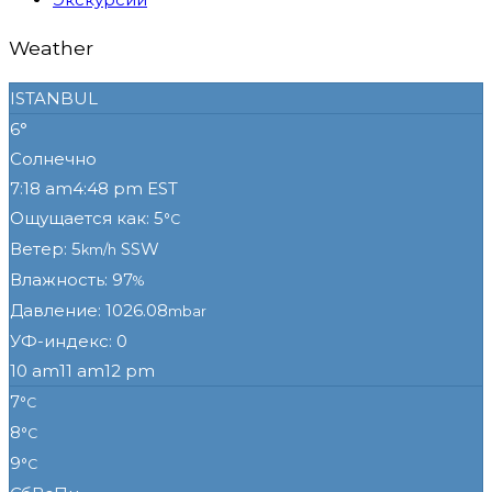
Weather
ISTANBUL
6°
Солнечно
7:18 am
4:48 pm EST
Ощущается как: 5
°C
Ветер: 5
SSW
km/h
Влажность: 97
%
Давление: 1026.08
mbar
УФ-индекс: 0
10 am
11 am
12 pm
7
°C
8
°C
9
°C