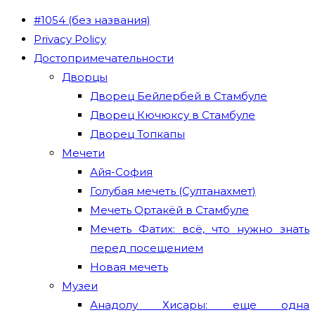
#1054 (без названия)
Privacy Policy
Достопримечательности
Дворцы
Дворец Бейлербей в Стамбуле
Дворец Кючюксу в Стамбуле
Дворец Топкапы
Мечети
Айя-София
Голубая мечеть (Султанахмет)
Мечеть Ортакёй в Стамбуле
Мечеть Фатих: всё, что нужно знать
перед посещением
Новая мечеть
Музеи
Анадолу Хисары: еще одна