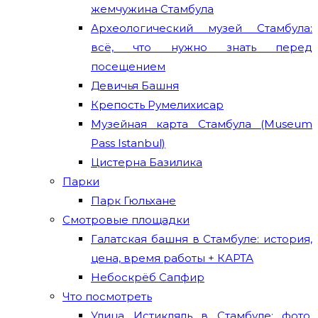
жемчужина Стамбула
Археологический музей Стамбула:
всё, что нужно знать перед
посещением
Девичья Башня
Крепость Румелихисар
Музейная карта Стамбула (Museum
Pass Istanbul)
Цистерна Базилика
Парки
Парк Гюльхане
Смотровые площадки
Галатская башня в Стамбуле: история,
цена, время работы + КАРТА
Небоскрёб Сапфир
Что посмотреть
Улица Истикляль в Стамбуле: фото,