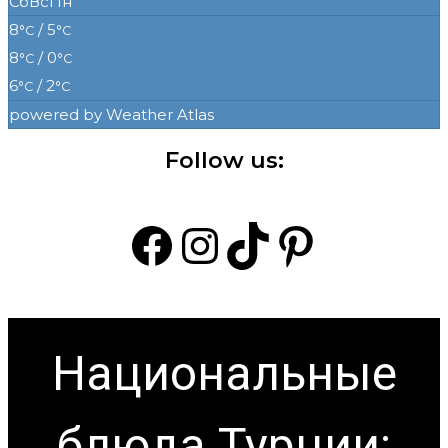
Сб
Вс
Пн
8
/ 5
°C
°C
8
/ 0
°C
°C
6
/ 2
°C
°C
powered by
Weather Atlas
Follow us:
Facebook
Instagram
TikTok
Pintere
Национальные
блюда Турции: