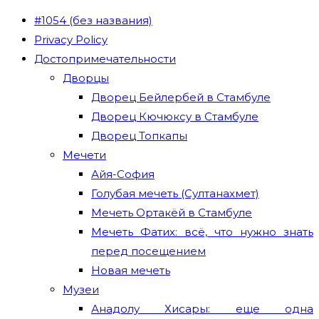
#1054 (без названия)
Privacy Policy
Достопримечательности
Дворцы
Дворец Бейлербей в Стамбуле
Дворец Кючюксу в Стамбуле
Дворец Топкапы
Мечети
Айя-София
Голубая мечеть (Султанахмет)
Мечеть Ортакёй в Стамбуле
Мечеть Фатих: всё, что нужно знать
перед посещением
Новая мечеть
Музеи
Анадолу Хисары: еще одна