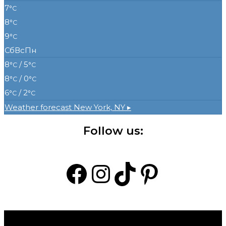
7
°C
8
°C
9
°C
Сб
Вс
Пн
8
/ 5
°C
°C
8
/ 0
°C
°C
6
/ 2
°C
°C
Weather forecast
New York, NY ▸
Follow us:
Facebook
Instagram
TikTok
Pintere